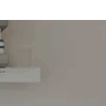
ndre en
t de