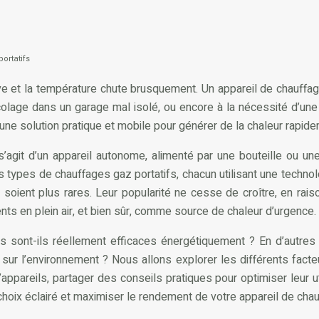
ortatifs
ève et la température chute brusquement. Un appareil de chauffage
olage dans un garage mal isolé, ou encore à la nécessité d’une
 une solution pratique et mobile pour générer de la chaleur rapide
s’agit d’un appareil autonome, alimenté par une bouteille ou 
s types de chauffages gaz portatifs, chacun utilisant une technolo
ient plus rares. Leur popularité ne cesse de croître, en raison 
nts en plein air, et bien sûr, comme source de chaleur d’urgence.
s sont-ils réellement efficaces énergétiquement ? En d’autre
t sur l’environnement ? Nous allons explorer les différents fact
appareils, partager des conseils pratiques pour optimiser leur uti
choix éclairé et maximiser le rendement de votre appareil de chau