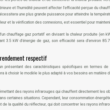
érieure et l’humidité peuvent affecter l’efficacité perçue du chauf
nécessitera une plus grande puissance pour atteindre la températ
ûleur et la vérification des connexions, est essentiel pour mainteni
té d’un chauffage gaz portatif en divisant la chaleur produite (e
t 3.5 kW d’énergie de gaz, son efficacité sera d’environ 85.7
r rendement respectif
cun présentant des caractéristiques spécifiques en termes de f
a à choisir le modèle le plus adapté à vos besoins en matière 
ettant des rayons infrarouges qui chauffent directement les objet
dans certaines situations. Cependant, leur consommation énergétiq
t de la qualité du réflecteur, qui doit concentrer les rayons infra