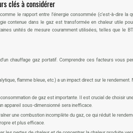
urs clés à considérer
t comme le rapport entre l’énergie consommée (c’est-à-dire la q
ergie contenue dans le gaz est transformée en chaleur utile pou
aines unités de mesure couramment utilisées, telles que le BTU
ue d’un chauffage gaz portatif. Comprendre ces facteurs vous p
talytique, flamme bleue, etc.) a un impact direct sur le rendement
 consommation de gaz est importante. Il est crucial de choisir une
’un appareil sous-dimensionné sera inefficace.
traîner une combustion incomplète du gaz, ce qui réduit le rende
opre et plus efficace.
r les pertes de chaleur et de concentrer la chaleur produite vers 