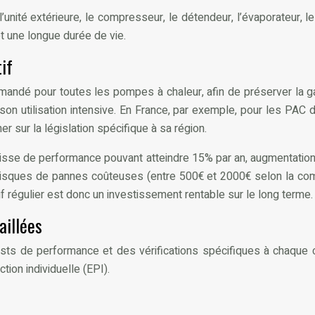
l’unité extérieure, le compresseur, le détendeur, l’évaporateur,
t une longue durée de vie.
if
andé pour toutes les pompes à chaleur, afin de préserver la ga
n utilisation intensive. En France, par exemple, pour les PAC de
r sur la législation spécifique à sa région.
isse de performance pouvant atteindre 15% par an, augmentatio
risques de pannes coûteuses (entre 500€ et 2000€ selon la compl
f régulier est donc un investissement rentable sur le long terme.
aillées
ests de performance et des vérifications spécifiques à chaque c
ion individuelle (EPI).