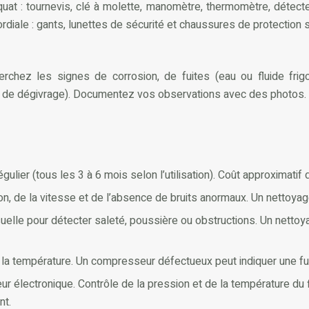
quat : tournevis, clé à molette, manomètre, thermomètre, détecteu
imordiale : gants, lunettes de sécurité et chaussures de protection
herchez les signes de corrosion, de fuites (eau ou fluide fri
e de dégivrage). Documentez vos observations avec des photos.
lier (tous les 3 à 6 mois selon l’utilisation). Coût approximatif
tion, de la vitesse et de l’absence de bruits anormaux. Un nettoyag
suelle pour détecter saleté, poussière ou obstructions. Un netto
de la température. Un compresseur défectueux peut indiquer une fui
teur électronique. Contrôle de la pression et de la température du
nt.